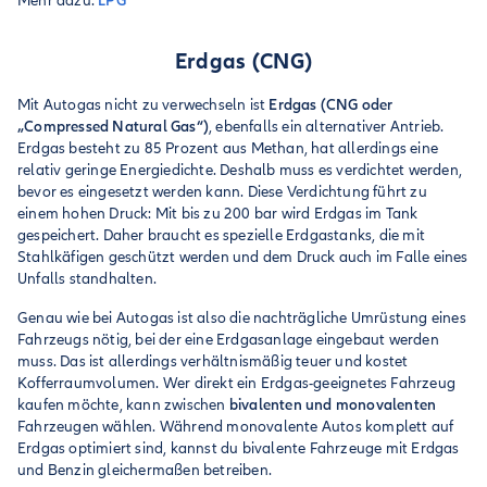
Mehr dazu:
LPG
Erdgas (CNG)
Mit Autogas nicht zu verwechseln ist
Erdgas (CNG oder
„Compressed Natural Gas“)
, ebenfalls ein alternativer Antrieb.
Erdgas besteht zu 85 Prozent aus Methan, hat allerdings eine
relativ geringe Energiedichte. Deshalb muss es verdichtet werden,
bevor es eingesetzt werden kann. Diese Verdichtung führt zu
einem hohen Druck: Mit bis zu 200 bar wird Erdgas im Tank
gespeichert. Daher braucht es spezielle Erdgastanks, die mit
Stahlkäfigen geschützt werden und dem Druck auch im Falle eines
Unfalls standhalten.
Genau wie bei Autogas ist also die nachträgliche Umrüstung eines
Fahrzeugs nötig, bei der eine Erdgasanlage eingebaut werden
muss. Das ist allerdings verhältnismäßig teuer und kostet
Kofferraumvolumen. Wer direkt ein Erdgas-geeignetes Fahrzeug
kaufen möchte, kann zwischen
bivalenten und monovalenten
Fahrzeugen wählen. Während monovalente Autos komplett auf
Erdgas optimiert sind, kannst du bivalente Fahrzeuge mit Erdgas
und Benzin gleichermaßen betreiben.