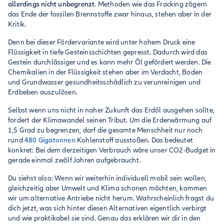
allerdings nicht unbegrenzt
. Methoden wie das Fracking zögern
das Ende der fossilen Brennstoffe zwar hinaus, stehen aber in der
Kritik.
Denn bei dieser Fördervariante wird unter hohem Druck eine
Flüssigkeit in tiefe Gesteinsschichten gepresst. Dadurch wird das
Gestein durchlässiger und es kann mehr Öl gefördert werden. Die
Chemikalien in der Flüssigkeit stehen aber im Verdacht, Boden
und Grundwasser gesundheitsschädlich zu verunreinigen und
Erdbeben auszulösen.
Selbst wenn uns nicht in naher Zukunft das Erdöl ausgehen sollte,
fordert der Klimawandel seinen Tribut. Um die Erderwärmung auf
1,5 Grad zu begrenzen, darf die gesamte Menschheit nur noch
rund
480 Gigatonnen
Kohlenstoff ausstoßen. Das bedeutet
konkret: Bei dem derzeitigen Verbrauch wäre unser CO2-Budget in
gerade einmal zwölf Jahren aufgebraucht.
Du siehst also: Wenn wir weiterhin individuell mobil sein wollen,
gleichzeitig aber Umwelt und Klima schonen möchten, kommen
wir um alternative Antriebe nicht herum. Wahrscheinlich fragst du
dich jetzt, was sich hinter diesen Alternativen eigentlich verbirgt
und wie praktikabel sie sind. Genau das erklären wir dir in den