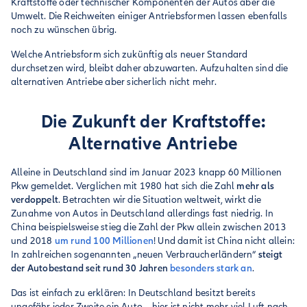
Kraftstoffe oder technischer Komponenten der Autos aber die
Umwelt. Die Reichweiten einiger Antriebsformen lassen ebenfalls
noch zu wünschen übrig.
Welche Antriebsform sich zukünftig als neuer Standard
durchsetzen wird, bleibt daher abzuwarten. Aufzuhalten sind die
alternativen Antriebe aber sicherlich nicht mehr.
Die Zukunft der Kraftstoffe:
Alternative Antriebe
Alleine in Deutschland sind im Januar 2023 knapp 60 Millionen
Pkw gemeldet. Verglichen mit 1980 hat sich die Zahl
mehr als
verdoppelt
. Betrachten wir die Situation weltweit, wirkt die
Zunahme von Autos in Deutschland allerdings fast niedrig. In
China beispielsweise stieg die Zahl der Pkw allein zwischen 2013
und 2018
um rund 100 Millionen
! Und damit ist China nicht allein:
In zahlreichen sogenannten „neuen Verbraucherländern“
steigt
der
Autobestand seit rund 30 Jahren
besonders stark an
.
Das ist einfach zu erklären: In Deutschland besitzt bereits
ungefähr jeder Zweite ein Auto – hier ist nicht mehr viel Luft nach