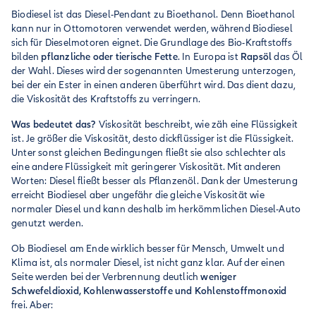
Biodiesel ist das Diesel-Pendant zu Bioethanol. Denn Bioethanol
kann nur in Ottomotoren verwendet werden, während Biodiesel
sich für Dieselmotoren eignet. Die Grundlage des Bio-Kraftstoffs
bilden
pflanzliche oder tierische Fette
. In Europa ist
Rapsöl
das Öl
der Wahl. Dieses wird der sogenannten Umesterung unterzogen,
bei der ein Ester in einen anderen überführt wird. Das dient dazu,
die Viskosität des Kraftstoffs zu verringern.
Was bedeutet das?
Viskosität beschreibt, wie zäh eine Flüssigkeit
ist. Je größer die Viskosität, desto dickflüssiger ist die Flüssigkeit.
Unter sonst gleichen Bedingungen fließt sie also schlechter als
eine andere Flüssigkeit mit geringerer Viskosität. Mit anderen
Worten: Diesel fließt besser als Pflanzenöl. Dank der Umesterung
erreicht Biodiesel aber ungefähr die gleiche Viskosität wie
normaler Diesel und kann deshalb im herkömmlichen Diesel-Auto
genutzt werden.
Ob Biodiesel am Ende wirklich besser für Mensch, Umwelt und
Klima ist, als normaler Diesel, ist nicht ganz klar. Auf der einen
Seite werden bei der Verbrennung deutlich
weniger
Schwefeldioxid, Kohlenwasserstoffe und Kohlenstoffmonoxid
frei. Aber: