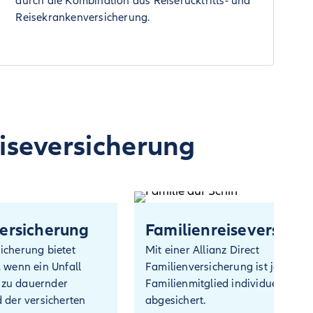
durch die Kombination aus Reiserücktritts- und
Reisekrankenversicherung.
eiseversicherung
versicherung
Familienreiseversich
sicherung bietet
Mit einer Allianz Direct
, wenn ein Unfall
Familienversicherung ist jedes
 zu dauernder
Familienmitglied individuell
d der versicherten
abgesichert.