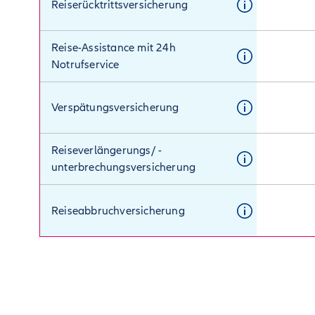
Reiserücktritts­versicherung
Reise-Assistance mit 24h
Notrufservice
Verspätungs­versicherung
Reisever­längerungs/ -
unterbrechungs­versicherung
Reiseabbruch­versicherung