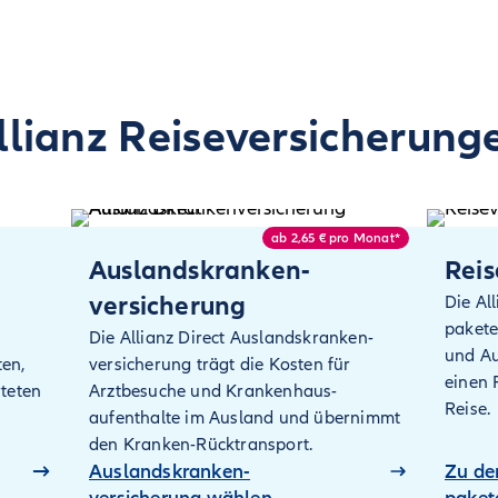
llianz Reiseversicherung
ab 2,65 € pro Monat*
Auslandskranken­
Reis
versicherung
Die Al
pakete 
Die Allianz Direct Auslandskranken­
und A
ten,
versicherung trägt die Kosten für
einen 
teten
Arztbesuche und Krankenhaus­
Reise.
aufenthalte im Ausland und übernimmt
den Kranken-Rücktransport.
Auslandskranken­
Zu de