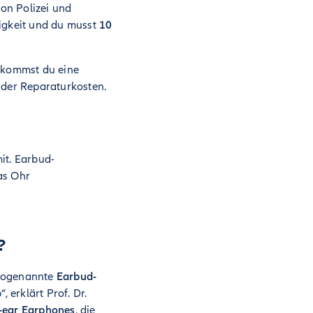
on Polizei und
rigkeit und du musst
10
ekommst du eine
 der Reparaturkosten.
it. Earbud-
as Ohr
?
 sogenannte
Earbud-
 erklärt Prof. Dr.
n-ear Earphones
, die