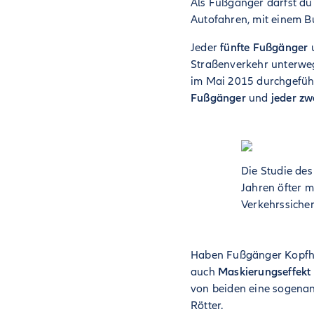
Als Fußgänger darfst du
Autofahren, mit einem B
Jeder
fünfte Fußgänger
Straßenverkehr unterweg
im Mai 2015 durchgefüh
Fußgänger
und
jeder zw
Die Studie de
Jahren öfter m
Verkehrssicher
Haben Fußgänger Kopfhö
auch
Maskierungseffekt
von beiden eine sogena
Rötter.