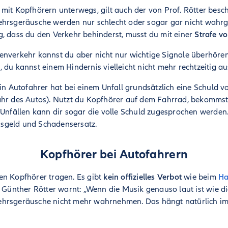
mit Kopfhörern unterwegs, gilt auch der von Prof. Rötter besc
ehrsgeräusche werden nur schlecht oder sogar gar nicht wah
g, dass du den Verkehr behinderst, musst du mit einer
Strafe v
enverkehr kannst du aber nicht nur wichtige Signale überhören
 du kannst einem Hindernis vielleicht nicht mehr rechtzeitig a
in Autofahrer hat bei einem Unfall grundsätzlich eine Schuld v
ahr des Autos). Nutzt du Kopfhörer auf dem Fahrrad, bekomms
 Unfällen kann dir sogar die volle Schuld zugesprochen werden.
sgeld und Schadensersatz.
Kopfhörer bei Autofahrern
en Kopfhörer tragen. Es gibt
kein offizielles Verbot
wie beim
Ha
. Günther Rötter warnt: „Wenn die Musik genauso laut ist wie di
ehrsgeräusche nicht mehr wahrnehmen. Das hängt natürlich i