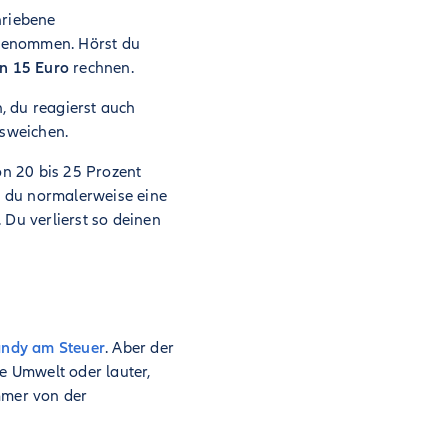
hriebene
rgenommen. Hörst du
on 15 Euro
rechnen.
, du reagierst auch
usweichen.
on 20 bis 25 Prozent
t du normalerweise eine
 Du verlierst so deinen
ndy am Steuer
. Aber der
e Umwelt oder lauter,
mmer von der