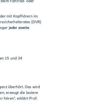
e beim Fahrrad- oder
eder mit Kopfhörern im
rssicherheitsrates (DVR)
sogar
jeder zweite
hen 15 und 34
anz überhört. Das wird
n, erzeugt die lautere
 hören“, erklärt Prof.