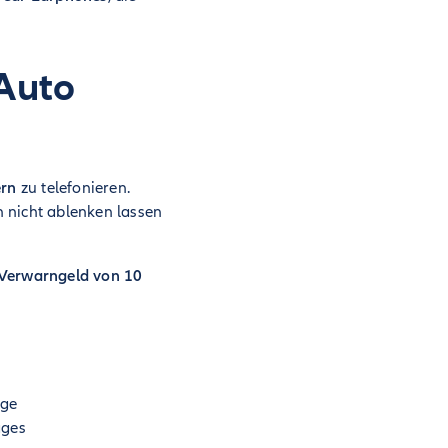
Auto
ern
zu telefonieren.
 nicht ablenken lassen
Verwarngeld von 10
ige
ages