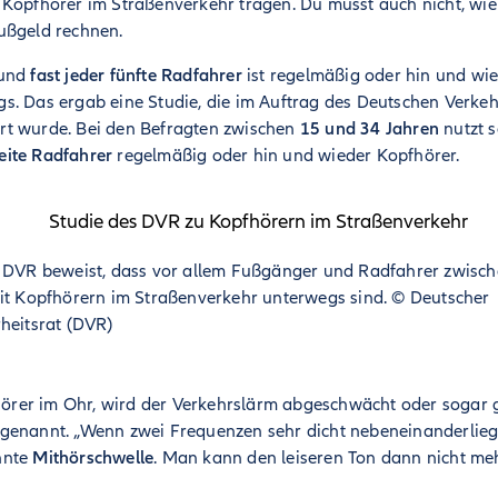
 Kopfhörer im Straßenverkehr tragen. Du musst auch nicht, wi
ußgeld rechnen.
und
fast jeder fünfte Radfahrer
ist regelmäßig oder hin und wi
s. Das ergab eine Studie, die im Auftrag des Deutschen Verkeh
rt wurde. Bei den Befragten zwischen
15 und 34 Jahren
nutzt 
eite Radfahrer
regelmäßig oder hin und wieder Kopfhörer.
s DVR beweist, dass vor allem Fußgänger und Radfahrer zwisc
it Kopfhörern im Straßenverkehr unterwegs sind.
©
Deutscher
heitsrat (DVR)
rer im Ohr, wird der Verkehrslärm abgeschwächt oder sogar g
genannt. „Wenn zwei Frequenzen sehr dicht nebeneinanderliege
nnte
Mithörschwelle
. Man kann den leiseren Ton dann nicht mehr