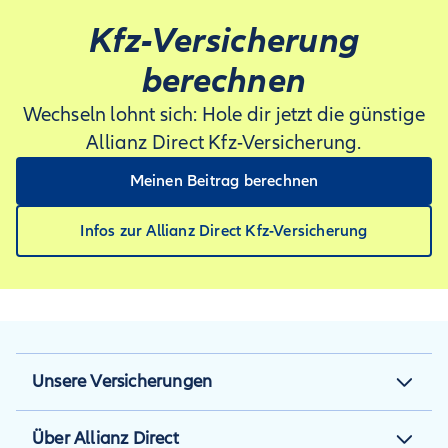
Garantiezusagen macht oder Mängel arglistig verschweigt.
Kfz-Versicherung
Kauft man einen Second-Hand-Pkw von privat, kann der
Abschluss einer Gebrauchtwagengarantie deswegen sinnvoll
berechnen
sein.
Wechseln lohnt sich: Hole dir jetzt die günstige
Allianz Direct Kfz-Versicherung.
Meinen Beitrag berechnen
Infos zur Allianz Direct Kfz-Versicherung
Unsere Versicherungen
Kfz-Versicherung
Über Allianz Direct