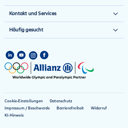
Motorradversicherung
Über uns
Kontakt und Services
Reiseversicherung
Karriere
Mein Account
Reiserücktrittsversicherung
Häufig gesucht
Presse
Häufige Fragen
Auslandskrankenversicherung
eVB Nummer
Schaden melden
Private
Teilkasko
Haftpflichtversicherung
Freunde werben
Vollkasko
Hausratversicherung
Kfz-Haftpflicht
Reiseabbruch
Reiseunfall
Cookie-Einstellungen
Datenschutz
Impressum / Beschwerde
Barrierefreiheit
Widerruf
KI-Hinweis