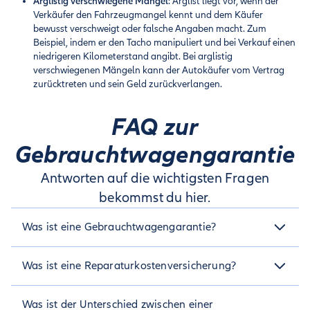
Arglistig verschwiegene Mängel
: Arglist liegt vor, wenn der
Verkäufer den Fahrzeugmangel kennt und dem Käufer
bewusst verschweigt oder falsche Angaben macht. Zum
Beispiel, indem er den Tacho manipuliert und bei Verkauf einen
niedrigeren Kilometerstand angibt. Bei arglistig
verschwiegenen Mängeln kann der Autokäufer vom Vertrag
zurücktreten und sein Geld zurückverlangen.
FAQ zur
Gebrauchtwagengarantie
Antworten auf die wichtigsten Fragen
bekommst du hier.
Was ist eine Gebrauchtwagengarantie?
Eine Gebrauchtwagengarantie deckt alle Reparaturkosten
Was ist eine Reparaturkostenversicherung?
ab, die im entsprechenden Versicherungszeitraum an einem
gebraucht gekauften Fahrzeug entstehen. Deswegen wird sie
Eine Reparaturkostenversicherung ist dasselbe wie eine
oft auch als Reparaturkostenversicherung bezeichnet. Sie
Was ist der Unterschied zwischen einer
Gebrauchtwagengarantie. Wenn du ein gebrauchtes Auto
kann separat abgeschlossen werden oder ist teilweise im