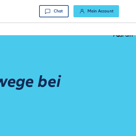
Chat
Mein Account
wege bei