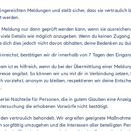
 eingereichten Meldungen und stellt sicher, dass sie vertraulich 
lt werden.
ne Meldung nur dann geprüft werden kann, wenn sie ausreichend
o viele Details wie möglich anzugeben. Wenn du keinen Zugang z
te dich dies jedoch nicht davon abhalten, deine Bedenken zu ä
nreichst, bestätigen wir dir innerhalb von 7 Tagen den Einga
am ist es hilfreich, wenn du bei der Übermittlung einer Meld
esse angibst. So können wir uns mit dir in Verbindung setzen, 
h vorziehst, anonym zu bleiben, respektieren wir deine Entsch
.
nerlei Nachteile für Personen, die in gutem Glauben eine Anzeige
tersuchung die erhobenen Vorwürfe nicht bestätigt.
den vertraulich behandelt. Wir ergreifen geeignete Maßnahmen
 sorgfältig umzugehen und die Interessen aller beteiligten Pe