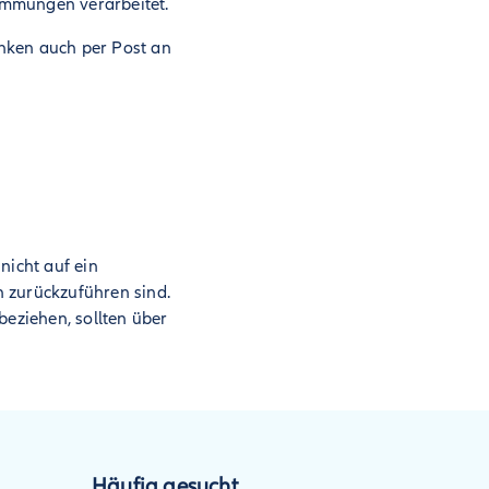
immungen verarbeitet.
nken auch per Post an
nicht auf ein
n zurückzuführen sind.
beziehen, sollten über
Häufig gesucht