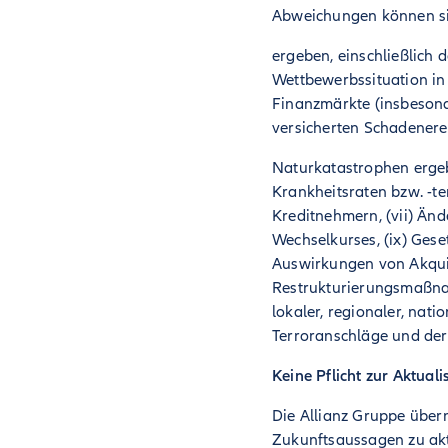
Abweichungen können s
ergeben, einschließlich d
Wettbewerbssituation in 
Finanzmärkte (insbesonde
versicherten Schadenereig
Naturkatastrophen ergeb
Krankheitsraten bzw. -te
Kreditnehmern, (vii) Änd
Wechselkurses, (ix) Gese
Auswirkungen von Akqui
Restrukturierungsmaßnah
lokaler, regionaler, nat
Terroranschläge und der
Keine Pflicht zur A
Die Allianz Gruppe über
Zukunftsaussagen zu aktu