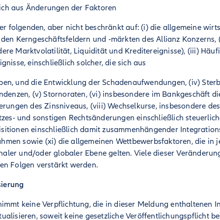
ich aus Änderungen der Faktoren
er folgenden, aber nicht beschränkt auf: (i) die allgemeine wir
den Kerngeschäftsfeldern und -märkten des Allianz Konzerns, (
re Marktvolatilität, Liquidität und Kreditereignisse), (iii) Häu
nisse, einschließlich solcher, die sich aus
en, und die Entwicklung der Schadenaufwendungen, (iv) Sterbl
ndenzen, (v) Stornoraten, (vi) insbesondere im Bankgeschäft di
erungen des Zinsniveaus, (viii) Wechselkurse, insbesondere de
tzes- und sonstigen Rechtsänderungen einschließlich steuerlich
sitionen einschließlich damit zusammenhängender Integration
men sowie (xi) die allgemeinen Wettbewerbsfaktoren, die in je
ionaler und/oder globaler Ebene gelten. Viele dieser Veränder
en Folgen verstärkt werden.
ktualisierung
nimmt keine Verpflichtung, die in dieser Meldung enthaltenen 
alisieren, soweit keine gesetzliche Veröffentlichungspflicht be