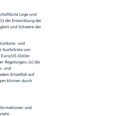
tschaftliche Lage und
ii) die Entwicklung der
figkeit und Schwere der
ichkeits- und
e Ausfallrate von
s Euro/US-Dollar-
er Regelungen, (x) die
s- und
dem Einzelfall auf
ungen können durch
Informationen und
steht.