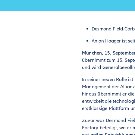
Desmond Field-Corbe
Anian Haager ist sei
München, 15. September
übernimmt zum 15. Septe
und wird Generalbevollm
In seiner neuen Rolle is
Management der Allianz 
hinaus übernimmt er die 
entwickelt die technolog
erstklassige Plattform un
Zuvor war Desmond Field-
Factory beteiligt, wo e