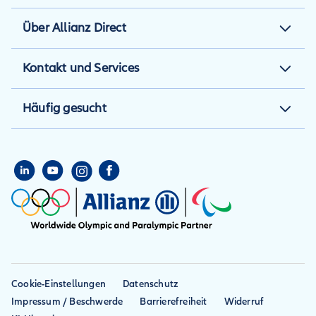
Kfz-Versicherung
Über Allianz Direct
Motorradversicherung
Über uns
Kontakt und Services
Reiseversicherung
Karriere
Mein Account
Reiserücktrittsversicherung
Häufig gesucht
Presse
Häufige Fragen
Auslandskrankenversicherung
eVB Nummer
Schaden melden
Private
Teilkasko
Haftpflichtversicherung
Freunde werben
Vollkasko
Hausratversicherung
Kfz-Haftpflicht
Reiseabbruch
Reiseunfall
Cookie-Einstellungen
Datenschutz
Impressum / Beschwerde
Barrierefreiheit
Widerruf