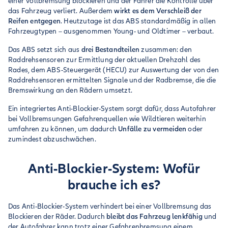
einer Vollbremsung blockieren und der Fahrer die Kontrolle über
das Fahrzeug verliert. Außerdem
wirkt es dem Verschleiß der
Reifen entgegen
. Heutzutage ist das ABS standardmäßig in allen
Fahrzeugtypen – ausgenommen Young- und Oldtimer – verbaut.
Das ABS setzt sich aus
drei Bestandteilen
zusammen: den
Raddrehsensoren zur Ermittlung der aktuellen Drehzahl des
Rades, dem ABS-Steuergerät (HECU) zur Auswertung der von den
Raddrehsensoren ermittelten Signale und der Radbremse, die die
Bremswirkung an den Rädern umsetzt.
Ein integriertes Anti-Blockier-System sorgt dafür, dass Autofahrer
bei Vollbremsungen Gefahrenquellen wie Wildtieren weiterhin
umfahren zu können, um dadurch
Unfälle zu vermeiden
oder
zumindest abzuschwächen.
Anti-Blockier-System: Wofür
brauche ich es?
Das Anti-Blockier-System verhindert bei einer Vollbremsung das
Blockieren der Räder. Dadurch
bleibt das Fahrzeug lenkfähig
und
der Autofahrer kann trotz einer Gefahrenbremsung einem