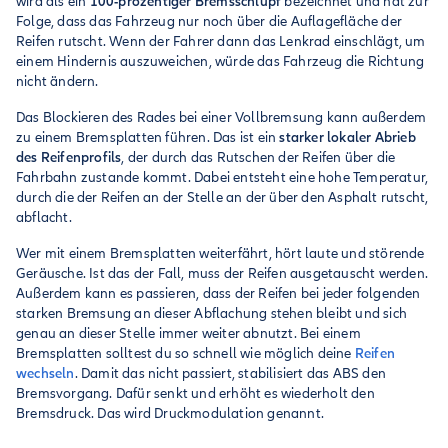
wird als ein
100-prozentiger Bremsschlupf
bezeichnet und hat zur
Folge, dass das Fahrzeug nur noch über die Auflagefläche der
Reifen rutscht. Wenn der Fahrer dann das Lenkrad einschlägt, um
einem Hindernis auszuweichen, würde das Fahrzeug die Richtung
nicht ändern.
Das Blockieren des Rades bei einer Vollbremsung kann außerdem
zu einem Bremsplatten führen. Das ist ein
starker lokaler Abrieb
des Reifenprofils
, der durch das Rutschen der Reifen über die
Fahrbahn zustande kommt. Dabei entsteht eine hohe Temperatur,
durch die der Reifen an der Stelle an der über den Asphalt rutscht,
abflacht.
Wer mit einem Bremsplatten weiterfährt, hört laute und störende
Geräusche. Ist das der Fall, muss der Reifen ausgetauscht werden.
Außerdem kann es passieren, dass der Reifen bei jeder folgenden
starken Bremsung an dieser Abflachung stehen bleibt und sich
genau an dieser Stelle immer weiter abnutzt. Bei einem
Bremsplatten solltest du so schnell wie möglich deine
Reifen
wechseln
. Damit das nicht passiert, stabilisiert das ABS den
Bremsvorgang. Dafür senkt und erhöht es wiederholt den
Bremsdruck. Das wird Druckmodulation genannt.